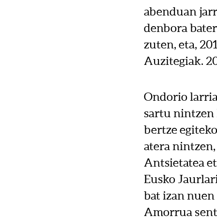
abenduan jarri
denbora bater
zuten, eta, 20
Auzitegiak. 20
Ondorio larria
sartu nintzen 
bertze egiteko
atera nintzen, 
Antsietatea et
Eusko Jaurlari
bat izan nuen 
Amorrua sentit