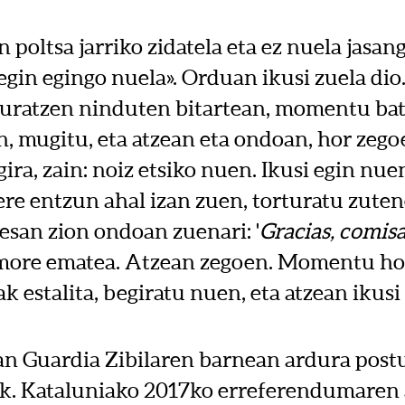
 poltsa jarriko zidatela eta ez nuela jasan
z egin egingo nuela». Orduan ikusi zuela dio
rturatzen ninduten bitartean, momentu ba
 mugitu, eta atzean eta ondoan, hor zego
gira, zain: noiz etsiko nuen. Ikusi egin nue
ere entzun ahal izan zuen, torturatu zuten
esan zion ondoan zuenari: '
Gracias, comisa
more ematea. Atzean zegoen. Momentu hor
 estalita, begiratu nuen, eta atzean ikusi
n Guardia Zibilaren barnean ardura postu
ek. Kataluniako 2017ko erreferendumaren