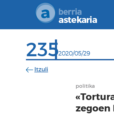
235
2020/05/29
Itzuli
politika
«Tortur
zegoen 