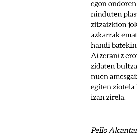
egon ondoren, 
ninduten plast
zitzaizkion jo
azkarrak emate
handi batekin
Atzerantz ero
zidaten bultza
nuen amesgaiz
egiten ziotela
izan zirela.
Pello Alcanta