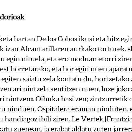
ndorioak
eta hartan De los Cobos ikusi eta hitz eg
ik izan Alcantarillaren aurkako torturek.
u egin nituela, eta ero moduan etorri zire
est horretarako, eta hor egin nuen aparatu
egiten saiatu zela kontatu du, hortzetako
ltzen ari nintzela sentitzen nuen, luze joko 
i nintzen». Oihuka hasi zen; zintzurretik 
tu ninduen. Ospitalera eraman ninduten, 
handiagoz ibili ziren. Le Vertek [Frantzi
katu zuenean, ja erabat aldatu zuten jarre