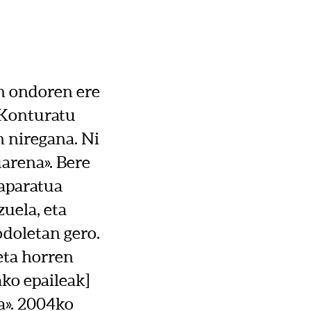
in ondoren ere
 «Konturatu
n niregana. Ni
arena». Bere
 aparatua
zuela, eta
odoletan gero.
eta horren
ako epaileak]
ra». 2004ko