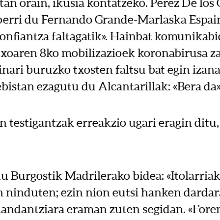
an orain, ikusia kontatzeko. Perez De los
berri du Fernando Grande-Marlaska Espai
konfiantza faltagatik». Hainbat komunikab
xoaren 8ko mobilizazioek koronabirusa z
nari buruzko txosten faltsu bat egin izan
ebistan ezagutu du Alcantarillak: «Bera da»
n testigantzak erreakzio ugari eragin ditu
u Burgostik Madrilerako bidea: «Itolarriak
 ninduten; ezin nion eutsi hanken dardara
ndantziara eraman zuten segidan. «Fore