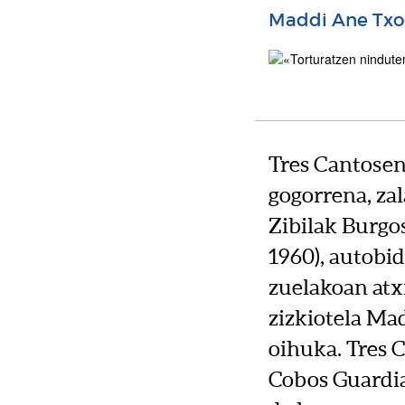
Maddi Ane Txo
Tres Cantosen
gogorrena, zal
Zibilak Burgos
1960), autobi
zuelakoan atx
zizkiotela Mad
oihuka. Tres C
Cobos Guardia