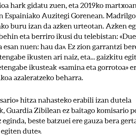
zioa hark gidatu zuen, eta 2019ko martxoa
n Espainiako Auzitegi Gorenean. Madrilgo
o buru izan da azken urteotan. Azken e
behin eta berriro ikusi du telebistan: «Due
a esan nuen: hau da». Ez zion garrantzi be
engabe ikusten ari naiz, eta... gaizkitu egi
etengabe ikusteak «samina eta gorrotoa» er
akoa azaleratzeko beharra.
ario» hitza nahasteko erabili izan dutela
k, Guardia Zibilean ez baitago komisario p
 eginda, beste batzuei ere gauza bera gerta
egiten dute».