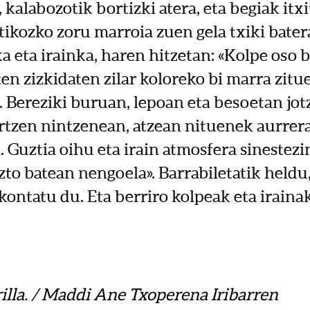
kalabozotik bortizki atera, eta begiak itx
ikozko zoru marroia zuen gela txiki batera
ka eta irainka, haren hitzetan: «Kolpe oso 
n zizkidaten zilar koloreko bi marra zitu
. Bereziki buruan, lepoan eta besoetan jo
rtzen nintzenean, atzean nituenek aurrera
. Guztia oihu eta irain atmosfera sinestezi
to batean nengoela». Barrabiletatik heldu,
 kontatu du. Eta berriro kolpeak eta irain
rilla. / Maddi Ane Txoperena Iribarren