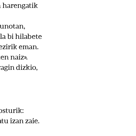
n harengatik
gunotan,
la bi hilabete
rezirik eman.
ten naiz».
agin dizkio,
osturik:
tu izan zaie.