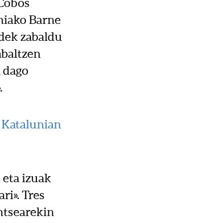
 Cobos
niako Barne
idek zabaldu
abaltzen
a dago
.
,
Katalunian
 eta izuak
ri». Tres
ntsearekin