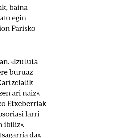
ak, baina
atu egin
ion Parisko
an. «Izututa
Bere buruaz
Kartzelatik
zen ari naiz».
aco Etxeberriak
soriasi larri
ibiliz».
sagarria da».