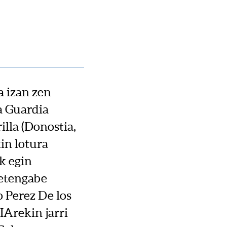
a izan zen
a Guardia
illa (Donostia,
in lotura
k egin
 etengabe
o Perez De los
IArekin jarri