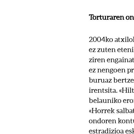
Torturaren o
2004ko atxilok
ez zuten eten
ziren engainat
ez nengoen pr
buruaz bertze 
irentsita. «Hi
belauniko eror
«Horrek salba
ondoren kontu 
estradizioa es