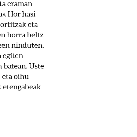
ita eraman
». Hor hasi
bortitzak eta
en borra beltz
tzen ninduten.
 egiten
n batean. Uste
 eta oihu
ak etengabeak