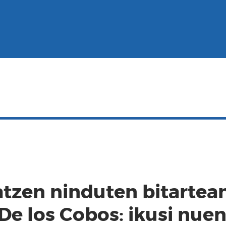
atzen ninduten bitartean
De los Cobos: ikusi nue