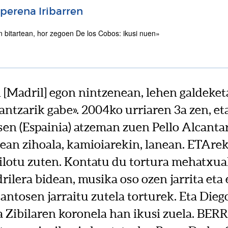
perena Iribarren
 [Madril] egon nintzenean, lehen galdeket
antzarik gabe». 2004ko urriaren 3a zen, et
en (Espainia) atzeman zuen Pello Alcantar
dean zihoala, kamioiarekin, lanean. ETArek
ilotu zuten. Kontatu du tortura mehatxua
rilera bidean, musika oso ozen jarrita eta
antosen jarraitu zutela torturek. Eta Dieg
 Zibilaren koronela han ikusi zuela. BERR