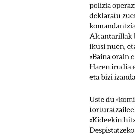
polizia opera
deklaratu zue
komandantziak
Alcantarillak 
ikusi nuen, et
«Baina orain et
Haren irudia 
eta bizi izand
Uste du «komis
torturatzailee
«Kideekin hitz
Despistatzeko 