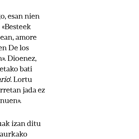
go, esan nien
. «Besteek
tean, amore
en De los
n». Dioenez,
etako bati
rio
'. Lortu
retan jada ez
 nuen».
ak izan ditu
 aurkako