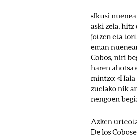
«Ikusi nuenean
aski zela, hit
jotzen eta to
eman nuenean,
Cobos, niri be
haren ahotsa 
mintzo: «Hala 
zuelako nik a
nengoen begiak
Azken urteota
De los Cobos