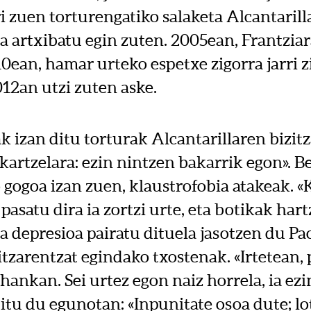
 zuen torturengatiko salaketa Alcantarill
a artxibatu egin zuten. 2005ean, Frantziar
10ean, hamar urteko espetxe zigorra jarri z
12an utzi zuten aske.
k izan ditu torturak Alcantarillaren bizitz
kartzelara: ezin nintzen bakarrik egon». 
 gogoa izan zuen, klaustrofobia atakeak. «
pasatu dira ia zortzi urte, eta botikak hart
a depresioa pairatu dituela jasotzen du P
tzarentzat egindako txostenak. «Irtetean, p
hankan. Sei urtez egon naiz horrela, ia ezin 
u du egunotan: «Inpunitate osoa dute; lot