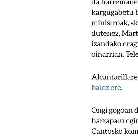
da harremanet
kargugabetu 
ministroak, «
dutenez, Mart
izandako eragi
oinarrian. Tel
Alcantarillare
batez ere
.
Ongi gogoan d
harrapatu egin
Cantosko koma